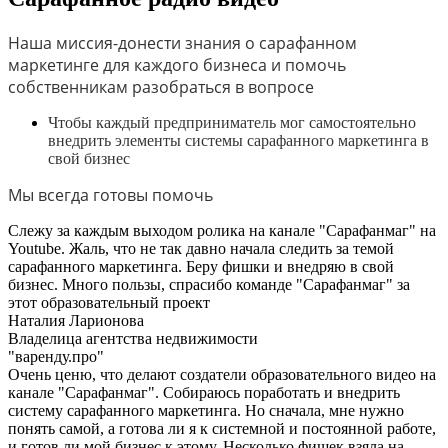
Наша миссия-донести знания о сарафанном
маркетинге для каждого бизнеса и помочь
собственникам разобраться в вопросе
Чтобы каждый предприниматель мог самостоятельно
внедрить элементы системы сарафанного маркетинга в
свой бизнес
Мы всегда готовы помочь
Слежу за каждым выходом ролика на канале "Сарафанмаг" на
Youtube. Жаль, что не так давно начала следить за темой
сарафанного маркетинга. Беру фишки и внедряю в свой
бизнес. Много пользы, спрасибо команде "Сарафанмаг" за
этот образовательный проект
Наталия Ларионова
Владелица агентства недвижимости
"варенду.про"
Очень ценю, что делают создатели образовательного видео на
канале "Сарафанмаг". Собираюсь поработать и внедрить
систему сарафанного маркетинга. Но сначала, мне нужно
понять самой, а готова ли я к системной и постоянной работе,
и готов ли мой бизнес к этому. Несколько фишек взяла на